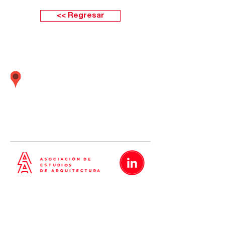
<< Regresar
Calle Boulevard 162 oficina 501 (Frente
embajada Estados Unidos) Santiago de
Surco Lima - Perú
01 437
-
01 437
-
01 437
5638
5635
5642
Metrópolis
Proyectos