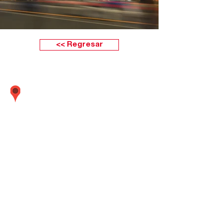
<< Regresar
Calle Boulevard 162 oficina 501 (Frente
embajada Estados Unidos) Santiago de
Surco Lima - Perú
01 437
-
01 437
-
01 437
5638
5635
5642
Metrópolis