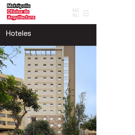
ME
NU
Hoteles