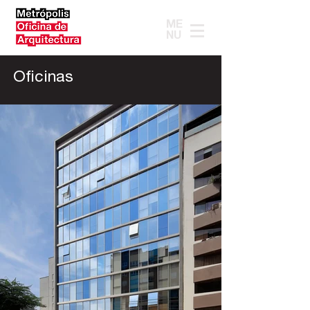
ME
NU
Oficinas