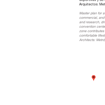
deportivas y de
Arquitectos: Me
Master plan for a
commercial, and r
and research, dr
convention center
zone contributes
comfortable lifest
Architects: Metr
Call
emba
Lima
01 
563