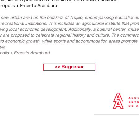
 alojamiento promueven un estilo de vida activo y cómodo.
trópolis + Ernesto Aramburú.
 new urban area on the outskirts of Trujillo, encompassing educational, 
ecreational institutions. This includes an agricultural institute that pr
iving local economic development. Additionally, a cultural center, mus
 are proposed to celebrate regional history and culture. The commerci
 to economic growth, while sports and accommodation areas promote 
yle.
ópolis + Ernesto Aramburú.
<< Regresar
e Boulevard 162 oficina 501 (Frente
jada Estados Unidos) Santiago de Surco
 - Perú
-
437
-
01 437
01 437
5
5642
5638