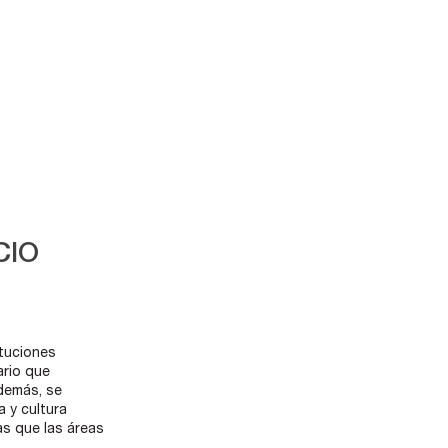
CIO
ituciones
ario que
Además, se
 y cultura
as que las áreas