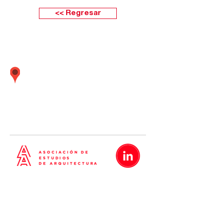
<< Regresar
Calle Boulevard 162 oficina 501 (Frente
embajada Estados Unidos) Santiago de
Surco Lima - Perú
01 437
-
01 437
-
01 437
5638
5635
5642
Metrópolis
Proyectos