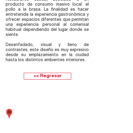
producto de consumo masivo local: el
pollo a la brasa. La finalidad es hacer
entretenida la experiencia gastronómica y
ofrecer espacios diferentes que permitan
una experiencia personal al comensal
habitual dependiendo del lugar donde se
siente.
Desenfadado, visual y lleno de
contrastes, este diseño es muy expresivo
desde su emplazamiento en la ciudad
hasta los distintos ambientes interiores.
<< Regresar
Calle Boulevard 162 oficina 501 (Frente
embajada Estados Unidos) Santiago de
Surco Lima - Perú
01 437
-
01 437
-
01 437