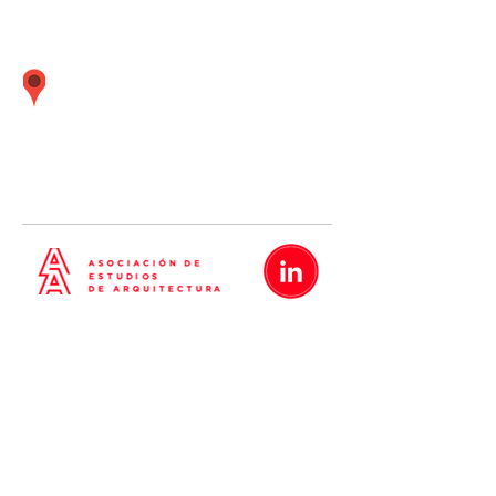
Calle Boulevard 162 oficina 501 (Frente
embajada Estados Unidos) Santiago de
Surco Lima - Perú
01 437
-
01 437
-
01 437
5638
5635
5642
Metrópolis
Proyectos
Nosotros
Blog