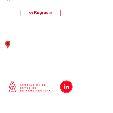
<< Regresar
Calle Boulevard 162 oficina 501 (Frente
embajada Estados Unidos) Santiago de
Surco Lima - Perú
01 437
-
01 437
-
01 437
5638
5635
5642
Metrópolis