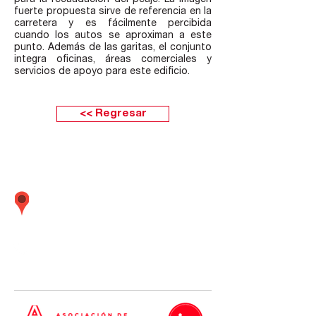
para la recaudación del peaje. La imagen
fuerte propuesta sirve de referencia en la
carretera y es fácilmente percibida
cuando los autos se aproximan a este
punto. Además de las garitas, el conjunto
integra oficinas, áreas comerciales y
servicios de apoyo para este edificio.
<< Regresar
Calle Boulevard 162 oficina 501 (Frente
embajada Estados Unidos) Santiago de
Surco Lima - Perú
01 437
-
01 437
-
01 437
5638
5635
5642