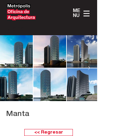
ME
NU
Viana
Manta
<< Regresar