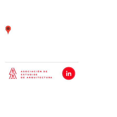
Calle Boulevard 162 oficina 501 (Frente
embajada Estados Unidos) Santiago de
Surco Lima - Perú
01 437
-
01 437
-
01 437
5638
5635
5642
Metrópolis
Proyectos
Nosotros