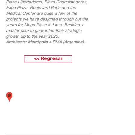
Plaza Libertadores, Plaza Conquistadores,
Expo Plaza, Boulevard Paris and the
Medical Center are quite a few of the
projects we have designed through out the
years for Mega Plaza in Lima. Besides, a
master plan to guarantee their strategic
growth up to the year 2020.
Architects: Metrópolis + BMA (Argentina).
<< Regresar
Calle Boulevard 162 oficina 501 (Frente
embajada Estados Unidos) Santiago de
Surco Lima - Perú
01 437
-
01 437
-
01 437
5638
5635
5642