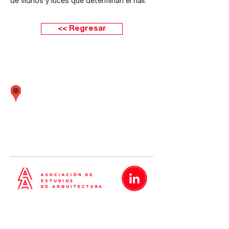
de vidrios y luces que determinan el hall.
<< Regresar
Calle Boulevard 162 oficina 501 (Frente
embajada Estados Unidos) Santiago de
Surco Lima - Perú
01 437
-
01 437
-
01 437
5638
5635
5642
Metrópolis