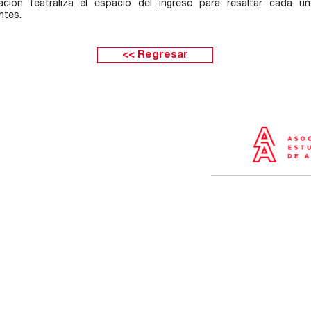
nación teatraliza el espacio del ingreso para resaltar cada 
tes.
<< Regresar
e Boulevard 162 oficina 501 (Frente
jada Estados Unidos) Santiago de Surco
 - Perú
-
437
-
01 437
01 437
5
5642
5638
oyectos
idenciales
Salud