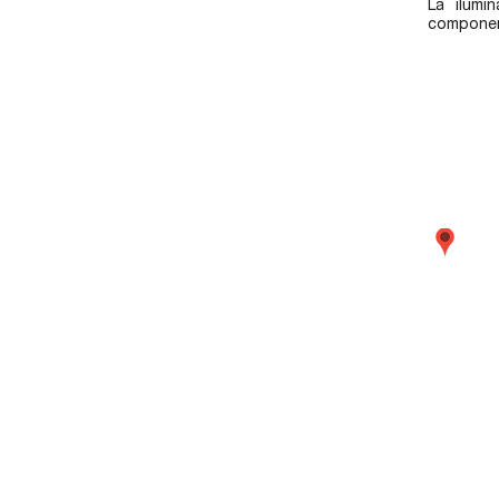
La ilumi
componen
Call
emba
Lima
01 
563
Metrópolis
Pr
Proyectos
Res