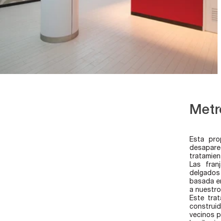
Metr
Esta pro
desaparec
tratamient
Las fran
delgados 
basada en
a nuestro
Este trat
construid
vecinos p