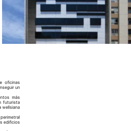
e oficinas
onseguir un
entos más
 futurista
a wellsiana
perimetral
s edificios