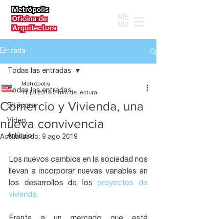
ME
NU
Entrada
Todas las entradas
Metrópolis
Todas las entradas
11 jul 2019
2 min de lectura
Comercio y Vivienda, una
Bitácora
nueva convivencia
Video
Artículo
Actualizado:
9 ago 2019
Los nuevos cambios en la sociedad nos 
llevan a incorporar nuevas variables en 
los desarrollos de los 
proyectos de 
vivienda.