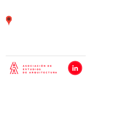
Calle Boulevard 162 oficina 501 (Frente
embajada Estados Unidos) Santiago de
Surco Lima - Perú
01 437
-
01 437
-
01 437
5638
5635
5642
Metrópolis
Proyectos
Nosotros
Blog