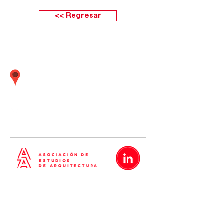
<< Regresar
Calle Boulevard 162 oficina 501 (Frente
embajada Estados Unidos) Santiago de
Surco Lima - Perú
01 437
-
01 437
-
01 437
5638
5635
5642
Metrópolis
Proyectos