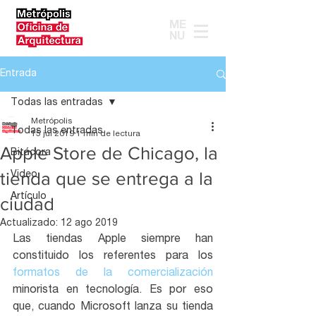
ME
NU
Entrada
Todas las entradas
Metrópolis
Todas las entradas
15 jul 2019
1 min de lectura
Apple Store de Chicago, la
Bitácora
tienda que se entrega a la
Video
Artículo
ciudad
Actualizado:
12 ago 2019
Las tiendas Apple siempre han 
constituido los referentes para los 
formatos de la comercialización
minorista en tecnología. Es por eso 
que, cuando Microsoft lanza su tienda 